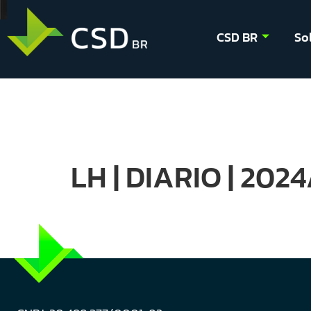
CSD BR
So
LH | DIARIO | 202