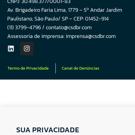
CNPJ: 30.498.377/0001-83
o
Av. Brigadeiro Faria Lima, 1779 – 5
Andar Jardim
Paulistano, São Paulo/ SP – CEP: 01452-914
(11) 3799-4796 / contato@csdbr.com
Assessoria de imprensa: imprensa@csdbr.com
Termo de Privacidade
Canal de Denúncias
SUA PRIVACIDADE