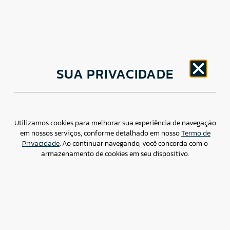
CNPJ: 30.498.377/0001-83
SUA PRIVACIDADE
o
Av. Brigadeiro Faria Lima, 1779 – 5
Andar Jardim
Paulistano, São Paulo/ SP – CEP: 01452-914
(11) 3799-4796 / contato@csdbr.com
Assessoria de imprensa: imprensa@csdbr.com
Utilizamos cookies para melhorar sua experiência de navegação
em nossos serviços, conforme detalhado em nosso
Termo de
Privacidade
. Ao continuar navegando, você concorda com o
armazenamento de cookies em seu dispositivo.
Termo de Privacidade
Canal de Denúncias