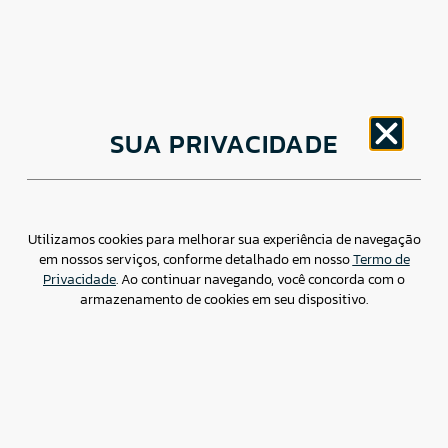
CNPJ: 30.498.377/0001-83
SUA PRIVACIDADE
o
Av. Brigadeiro Faria Lima, 1779 – 5
Andar Jardim
Paulistano, São Paulo/ SP – CEP: 01452-914
(11) 3799-4796 / contato@csdbr.com
Assessoria de imprensa: imprensa@csdbr.com
Utilizamos cookies para melhorar sua experiência de navegação
em nossos serviços, conforme detalhado em nosso
Termo de
Privacidade
. Ao continuar navegando, você concorda com o
armazenamento de cookies em seu dispositivo.
Termo de Privacidade
Canal de Denúncias