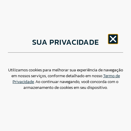
CNPJ: 30.498.377/0001-83
SUA PRIVACIDADE
o
Av. Brigadeiro Faria Lima, 1779 – 5
Andar Jardim
Paulistano, São Paulo/ SP – CEP: 01452-914
(11) 3799-4796 / contato@csdbr.com
Assessoria de imprensa: imprensa@csdbr.com
Utilizamos cookies para melhorar sua experiência de navegação
em nossos serviços, conforme detalhado em nosso
Termo de
Privacidade
. Ao continuar navegando, você concorda com o
armazenamento de cookies em seu dispositivo.
Termo de Privacidade
Canal de Denúncias