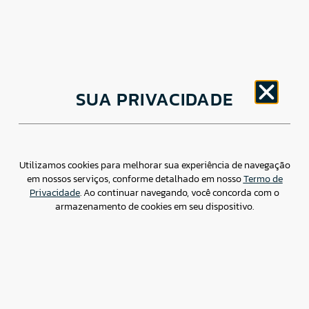
CNPJ: 30.498.377/0001-83
SUA PRIVACIDADE
o
Av. Brigadeiro Faria Lima, 1779 – 5
Andar Jardim
Paulistano, São Paulo/ SP – CEP: 01452-914
(11) 3799-4796 / contato@csdbr.com
Assessoria de imprensa: imprensa@csdbr.com
Utilizamos cookies para melhorar sua experiência de navegação
em nossos serviços, conforme detalhado em nosso
Termo de
Privacidade
. Ao continuar navegando, você concorda com o
armazenamento de cookies em seu dispositivo.
Termo de Privacidade
Canal de Denúncias