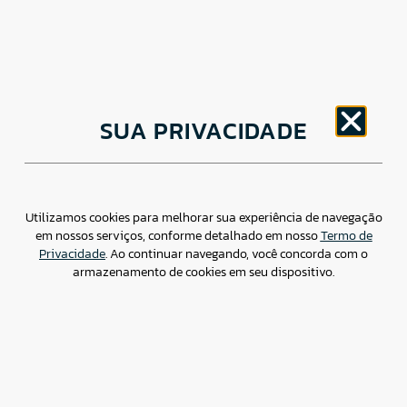
CNPJ: 30.498.377/0001-83
SUA PRIVACIDADE
o
Av. Brigadeiro Faria Lima, 1779 – 5
Andar Jardim
Paulistano, São Paulo/ SP – CEP: 01452-914
(11) 3799-4796 / contato@csdbr.com
Assessoria de imprensa: imprensa@csdbr.com
Utilizamos cookies para melhorar sua experiência de navegação
em nossos serviços, conforme detalhado em nosso
Termo de
Privacidade
. Ao continuar navegando, você concorda com o
armazenamento de cookies em seu dispositivo.
Termo de Privacidade
Canal de Denúncias