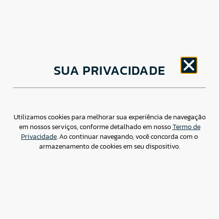
CNPJ: 30.498.377/0001-83
SUA PRIVACIDADE
o
Av. Brigadeiro Faria Lima, 1779 – 5
Andar Jardim
Paulistano, São Paulo/ SP – CEP: 01452-914
(11) 3799-4796 / contato@csdbr.com
Assessoria de imprensa: imprensa@csdbr.com
Utilizamos cookies para melhorar sua experiência de navegação
em nossos serviços, conforme detalhado em nosso
Termo de
Privacidade
. Ao continuar navegando, você concorda com o
armazenamento de cookies em seu dispositivo.
Termo de Privacidade
Canal de Denúncias