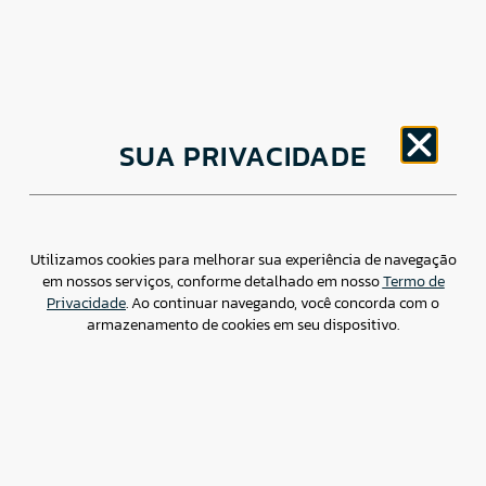
CNPJ: 30.498.377/0001-83
SUA PRIVACIDADE
o
Av. Brigadeiro Faria Lima, 1779 – 5
Andar Jardim
Paulistano, São Paulo/ SP – CEP: 01452-914
(11) 3799-4796 / contato@csdbr.com
Assessoria de imprensa: imprensa@csdbr.com
Utilizamos cookies para melhorar sua experiência de navegação
em nossos serviços, conforme detalhado em nosso
Termo de
Privacidade
. Ao continuar navegando, você concorda com o
armazenamento de cookies em seu dispositivo.
Termo de Privacidade
Canal de Denúncias