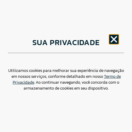
CNPJ: 30.498.377/0001-83
SUA PRIVACIDADE
o
Av. Brigadeiro Faria Lima, 1779 – 5
Andar Jardim
Paulistano, São Paulo/ SP – CEP: 01452-914
(11) 3799-4796 / contato@csdbr.com
Assessoria de imprensa: imprensa@csdbr.com
Utilizamos cookies para melhorar sua experiência de navegação
em nossos serviços, conforme detalhado em nosso
Termo de
Privacidade
. Ao continuar navegando, você concorda com o
armazenamento de cookies em seu dispositivo.
Termo de Privacidade
Canal de Denúncias