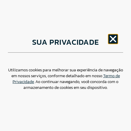
CNPJ: 30.498.377/0001-83
SUA PRIVACIDADE
o
Av. Brigadeiro Faria Lima, 1779 – 5
Andar Jardim
Paulistano, São Paulo/ SP – CEP: 01452-914
(11) 3799-4796 / contato@csdbr.com
Assessoria de imprensa: imprensa@csdbr.com
Utilizamos cookies para melhorar sua experiência de navegação
em nossos serviços, conforme detalhado em nosso
Termo de
Privacidade
. Ao continuar navegando, você concorda com o
armazenamento de cookies em seu dispositivo.
Termo de Privacidade
Canal de Denúncias