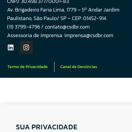
CNPJ: 30.498.377/0001-83
o
Av. Brigadeiro Faria Lima, 1779 – 5
Andar Jardim
Paulistano, São Paulo/ SP – CEP: 01452-914
(11) 3799-4796 / contato@csdbr.com
Assessoria de imprensa: imprensa@csdbr.com
Termo de Privacidade
Canal de Denúncias
SUA PRIVACIDADE