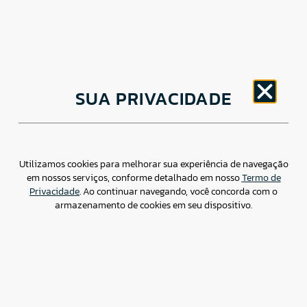
CNPJ: 30.498.377/0001-83
SUA PRIVACIDADE
o
Av. Brigadeiro Faria Lima, 1779 – 5
Andar Jardim
Paulistano, São Paulo/ SP – CEP: 01452-914
(11) 3799-4796 / contato@csdbr.com
Assessoria de imprensa: imprensa@csdbr.com
Utilizamos cookies para melhorar sua experiência de navegação
em nossos serviços, conforme detalhado em nosso
Termo de
Privacidade
. Ao continuar navegando, você concorda com o
armazenamento de cookies em seu dispositivo.
Termo de Privacidade
Canal de Denúncias