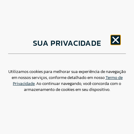
CNPJ: 30.498.377/0001-83
SUA PRIVACIDADE
o
Av. Brigadeiro Faria Lima, 1779 – 5
Andar Jardim
Paulistano, São Paulo/ SP – CEP: 01452-914
(11) 3799-4796 / contato@csdbr.com
Assessoria de imprensa: imprensa@csdbr.com
Utilizamos cookies para melhorar sua experiência de navegação
em nossos serviços, conforme detalhado em nosso
Termo de
Privacidade
. Ao continuar navegando, você concorda com o
armazenamento de cookies em seu dispositivo.
Termo de Privacidade
Canal de Denúncias