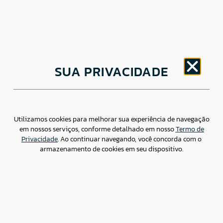
CNPJ: 30.498.377/0001-83
SUA PRIVACIDADE
o
Av. Brigadeiro Faria Lima, 1779 – 5
Andar Jardim
Paulistano, São Paulo/ SP – CEP: 01452-914
(11) 3799-4796 / contato@csdbr.com
Assessoria de imprensa: imprensa@csdbr.com
Utilizamos cookies para melhorar sua experiência de navegação
em nossos serviços, conforme detalhado em nosso
Termo de
Privacidade
. Ao continuar navegando, você concorda com o
armazenamento de cookies em seu dispositivo.
Termo de Privacidade
Canal de Denúncias