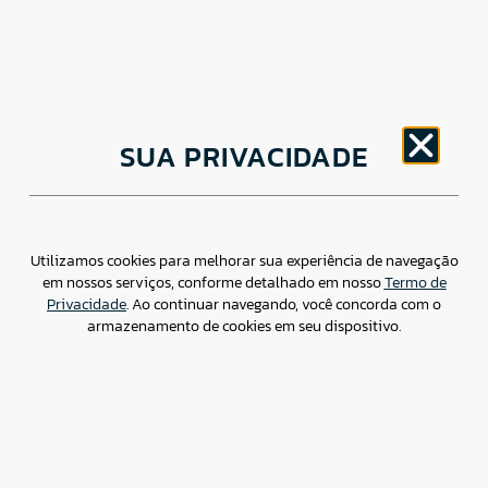
CNPJ: 30.498.377/0001-83
SUA PRIVACIDADE
o
Av. Brigadeiro Faria Lima, 1779 – 5
Andar Jardim
Paulistano, São Paulo/ SP – CEP: 01452-914
(11) 3799-4796 / contato@csdbr.com
Assessoria de imprensa: imprensa@csdbr.com
Utilizamos cookies para melhorar sua experiência de navegação
em nossos serviços, conforme detalhado em nosso
Termo de
Privacidade
. Ao continuar navegando, você concorda com o
armazenamento de cookies em seu dispositivo.
Termo de Privacidade
Canal de Denúncias