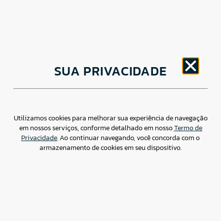
CNPJ: 30.498.377/0001-83
SUA PRIVACIDADE
o
Av. Brigadeiro Faria Lima, 1779 – 5
Andar Jardim
Paulistano, São Paulo/ SP – CEP: 01452-914
(11) 3799-4796 / contato@csdbr.com
Assessoria de imprensa: imprensa@csdbr.com
Utilizamos cookies para melhorar sua experiência de navegação
em nossos serviços, conforme detalhado em nosso
Termo de
Privacidade
. Ao continuar navegando, você concorda com o
armazenamento de cookies em seu dispositivo.
Termo de Privacidade
Canal de Denúncias