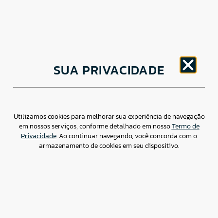
CNPJ: 30.498.377/0001-83
SUA PRIVACIDADE
o
Av. Brigadeiro Faria Lima, 1779 – 5
Andar Jardim
Paulistano, São Paulo/ SP – CEP: 01452-914
(11) 3799-4796 / contato@csdbr.com
Assessoria de imprensa: imprensa@csdbr.com
Utilizamos cookies para melhorar sua experiência de navegação
em nossos serviços, conforme detalhado em nosso
Termo de
Privacidade
. Ao continuar navegando, você concorda com o
armazenamento de cookies em seu dispositivo.
Termo de Privacidade
Canal de Denúncias