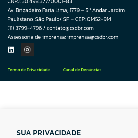
CNPJ: 30.498.377/0001-83
o
Av. Brigadeiro Faria Lima, 1779 – 5
Andar Jardim
Paulistano, São Paulo/ SP – CEP: 01452-914
(11) 3799-4796 / contato@csdbr.com
Assessoria de imprensa: imprensa@csdbr.com
Termo de Privacidade
Canal de Denúncias
SUA PRIVACIDADE