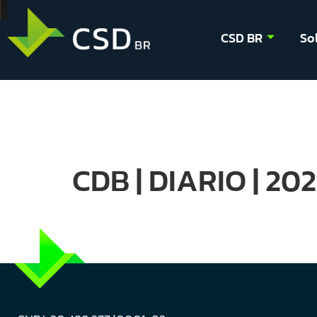
CSD BR
So
CDB | DIARIO | 2