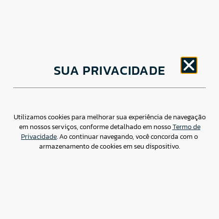
CNPJ: 30.498.377/0001-83
SUA PRIVACIDADE
o
Av. Brigadeiro Faria Lima, 1779 – 5
Andar Jardim
Paulistano, São Paulo/ SP – CEP: 01452-914
(11) 3799-4796 / contato@csdbr.com
Assessoria de imprensa: imprensa@csdbr.com
Utilizamos cookies para melhorar sua experiência de navegação
em nossos serviços, conforme detalhado em nosso
Termo de
Privacidade
. Ao continuar navegando, você concorda com o
armazenamento de cookies em seu dispositivo.
Termo de Privacidade
Canal de Denúncias