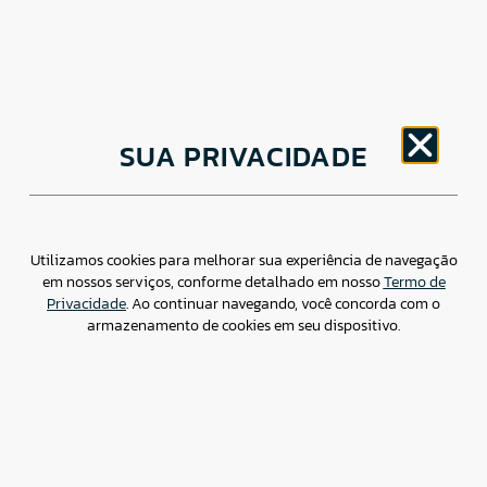
CNPJ: 30.498.377/0001-83
SUA PRIVACIDADE
o
Av. Brigadeiro Faria Lima, 1779 – 5
Andar Jardim
Paulistano, São Paulo/ SP – CEP: 01452-914
(11) 3799-4796 / contato@csdbr.com
Assessoria de imprensa: imprensa@csdbr.com
Utilizamos cookies para melhorar sua experiência de navegação
em nossos serviços, conforme detalhado em nosso
Termo de
Privacidade
. Ao continuar navegando, você concorda com o
armazenamento de cookies em seu dispositivo.
Termo de Privacidade
Canal de Denúncias