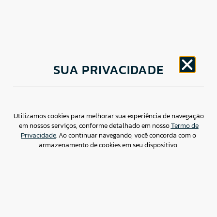
CNPJ: 30.498.377/0001-83
SUA PRIVACIDADE
o
Av. Brigadeiro Faria Lima, 1779 – 5
Andar Jardim
Paulistano, São Paulo/ SP – CEP: 01452-914
(11) 3799-4796 / contato@csdbr.com
Assessoria de imprensa: imprensa@csdbr.com
Utilizamos cookies para melhorar sua experiência de navegação
em nossos serviços, conforme detalhado em nosso
Termo de
Privacidade
. Ao continuar navegando, você concorda com o
armazenamento de cookies em seu dispositivo.
Termo de Privacidade
Canal de Denúncias