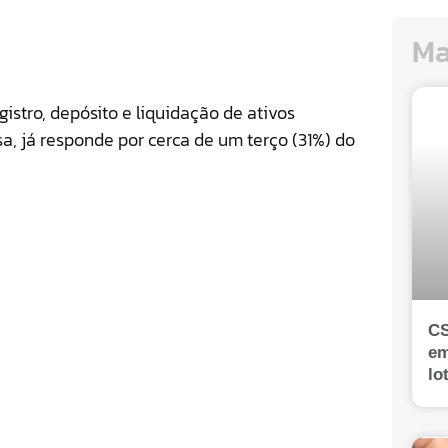
Ma
istro, depósito e liquidação de ativos
sa, já responde por cerca de um terço (31%) do
CS
em
lo