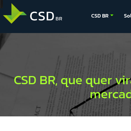
CSD BR
So
CSD BR, que quer vir
mercad