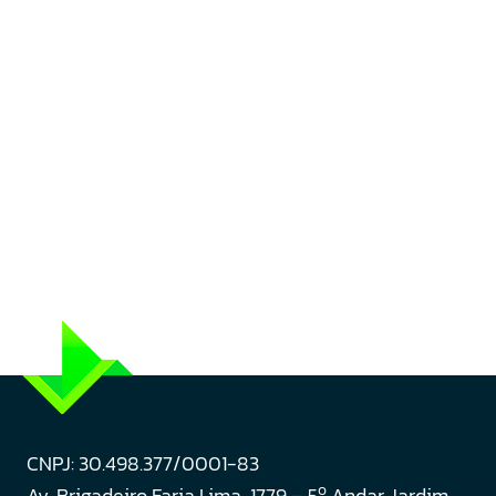
CNPJ: 30.498.377/0001-83
o
Av. Brigadeiro Faria Lima, 1779 – 5
Andar Jardim