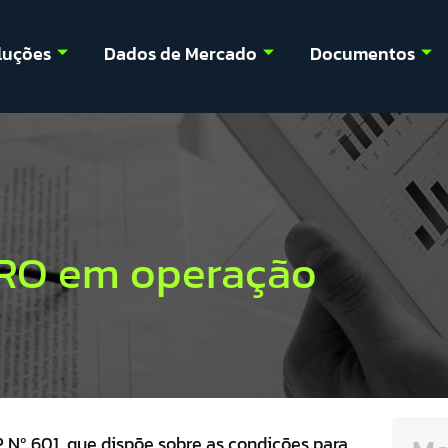
luções
Dados de Mercado
Documentos
RO em operação
 Nº 601, que dispõe sobre as condições para