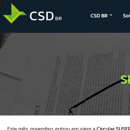
CSD BR
So
S
Este mês, novembro, entrou em vigor a
Circular SUSEP