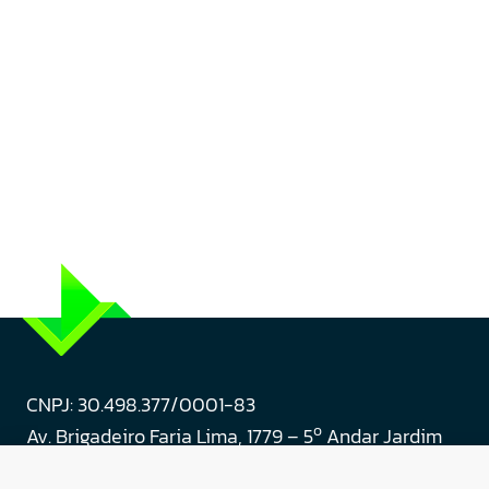
CNPJ: 30.498.377/0001-83
o
Av. Brigadeiro Faria Lima, 1779 – 5
Andar Jardim
Paulistano, São Paulo/ SP – CEP: 01452-914