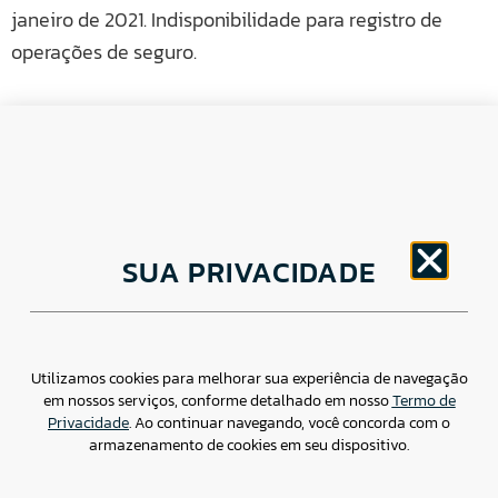
janeiro de 2021. Indisponibilidade para registro de
operações de seguro.
CNPJ: 30.498.377/0001-83
SUA PRIVACIDADE
o
Av. Brigadeiro Faria Lima, 1779 – 5
Andar Jardim
Paulistano, São Paulo/ SP – CEP: 01452-914
(11) 3799-4796 / contato@csdbr.com
Assessoria de imprensa: imprensa@csdbr.com
Utilizamos cookies para melhorar sua experiência de navegação
em nossos serviços, conforme detalhado em nosso
Termo de
Privacidade
. Ao continuar navegando, você concorda com o
armazenamento de cookies em seu dispositivo.