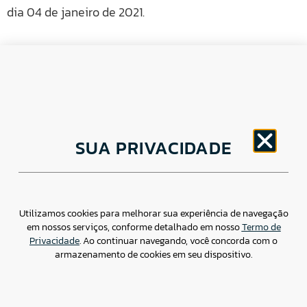
dia 04 de janeiro de 2021.
CNPJ: 30.498.377/0001-83
SUA PRIVACIDADE
o
Av. Brigadeiro Faria Lima, 1779 – 5
Andar Jardim
Paulistano, São Paulo/ SP – CEP: 01452-914
(11) 3799-4796 / contato@csdbr.com
Assessoria de imprensa: imprensa@csdbr.com
Utilizamos cookies para melhorar sua experiência de navegação
em nossos serviços, conforme detalhado em nosso
Termo de
Privacidade
. Ao continuar navegando, você concorda com o
armazenamento de cookies em seu dispositivo.
Termo de Privacidade