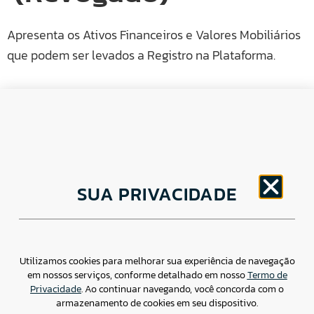
Apresenta os Ativos Financeiros e Valores Mobiliários
que podem ser levados a Registro na Plataforma.
CNPJ: 30.498.377/0001-83
SUA PRIVACIDADE
o
Av. Brigadeiro Faria Lima, 1779 – 5
Andar Jardim
Paulistano, São Paulo/ SP – CEP: 01452-914
(11) 3799-4796 / contato@csdbr.com
Assessoria de imprensa: imprensa@csdbr.com
Utilizamos cookies para melhorar sua experiência de navegação
em nossos serviços, conforme detalhado em nosso
Termo de
Privacidade
. Ao continuar navegando, você concorda com o
armazenamento de cookies em seu dispositivo.