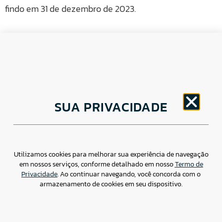
findo em 31 de dezembro de 2023.
CNPJ: 30.498.377/0001-83
SUA PRIVACIDADE
o
Av. Brigadeiro Faria Lima, 1779 – 5
Andar Jardim
Paulistano, São Paulo/ SP – CEP: 01452-914
(11) 3799-4796 / contato@csdbr.com
Assessoria de imprensa: imprensa@csdbr.com
Utilizamos cookies para melhorar sua experiência de navegação
em nossos serviços, conforme detalhado em nosso
Termo de
Privacidade
. Ao continuar navegando, você concorda com o
armazenamento de cookies em seu dispositivo.
Termo de Privacidade