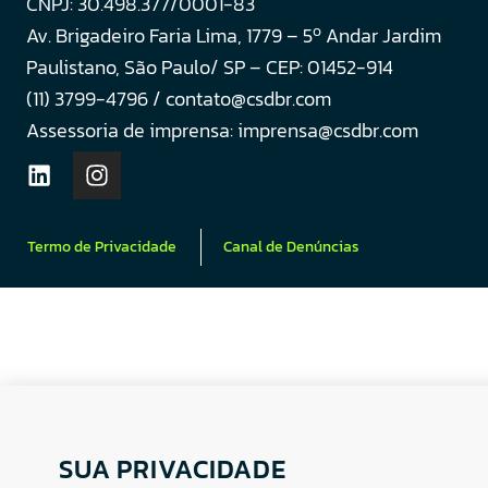
CNPJ: 30.498.377/0001-83
o
Av. Brigadeiro Faria Lima, 1779 – 5
Andar Jardim
Paulistano, São Paulo/ SP – CEP: 01452-914
(11) 3799-4796 / contato@csdbr.com
Assessoria de imprensa: imprensa@csdbr.com
Termo de Privacidade
Canal de Denúncias
SUA PRIVACIDADE