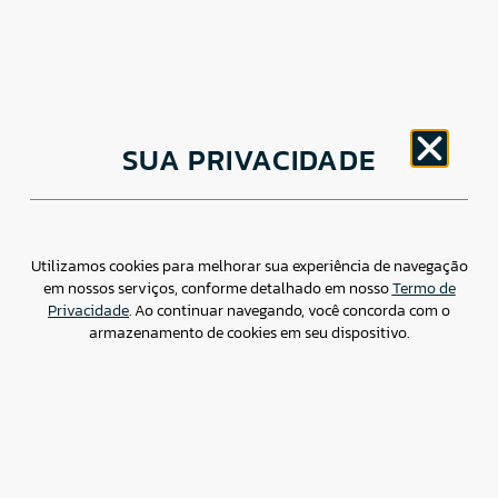
CNPJ: 30.498.377/0001-83
SUA PRIVACIDADE
o
Av. Brigadeiro Faria Lima, 1779 – 5
Andar Jardim
Paulistano, São Paulo/ SP – CEP: 01452-914
(11) 3799-4796 / contato@csdbr.com
Assessoria de imprensa: imprensa@csdbr.com
Utilizamos cookies para melhorar sua experiência de navegação
em nossos serviços, conforme detalhado em nosso
Termo de
Privacidade
. Ao continuar navegando, você concorda com o
armazenamento de cookies em seu dispositivo.
Termo de Privacidade
Canal de Denúncias