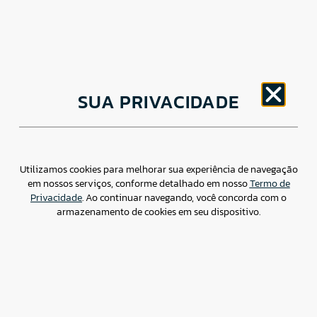
CNPJ: 30.498.377/0001-83
SUA PRIVACIDADE
o
Av. Brigadeiro Faria Lima, 1779 – 5
Andar Jardim
Paulistano, São Paulo/ SP – CEP: 01452-914
(11) 3799-4796 / contato@csdbr.com
Assessoria de imprensa: imprensa@csdbr.com
Utilizamos cookies para melhorar sua experiência de navegação
em nossos serviços, conforme detalhado em nosso
Termo de
Privacidade
. Ao continuar navegando, você concorda com o
armazenamento de cookies em seu dispositivo.
Termo de Privacidade
Canal de Denúncias