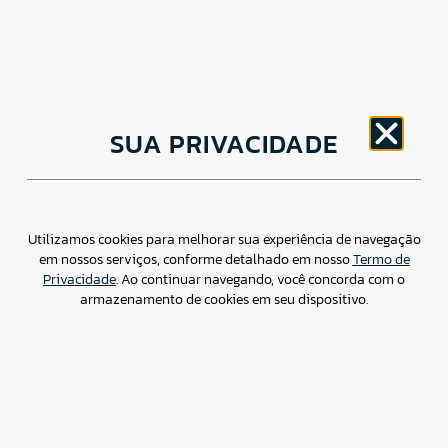
CNPJ: 30.498.377/0001-83
SUA PRIVACIDADE
o
Av. Brigadeiro Faria Lima, 1779 – 5
Andar Jardim
Paulistano, São Paulo/ SP – CEP: 01452-914
(11) 3799-4796 / contato@csdbr.com
Assessoria de imprensa: imprensa@csdbr.com
Utilizamos cookies para melhorar sua experiência de navegação
em nossos serviços, conforme detalhado em nosso
Termo de
Privacidade
. Ao continuar navegando, você concorda com o
armazenamento de cookies em seu dispositivo.
Termo de Privacidade
Canal de Denúncias