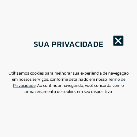
CNPJ: 30.498.377/0001-83
SUA PRIVACIDADE
o
Av. Brigadeiro Faria Lima, 1779 – 5
Andar Jardim
Paulistano, São Paulo/ SP – CEP: 01452-914
(11) 3799-4796 / contato@csdbr.com
Assessoria de imprensa: imprensa@csdbr.com
Utilizamos cookies para melhorar sua experiência de navegação
em nossos serviços, conforme detalhado em nosso
Termo de
Privacidade
. Ao continuar navegando, você concorda com o
armazenamento de cookies em seu dispositivo.
Termo de Privacidade
Canal de Denúncias