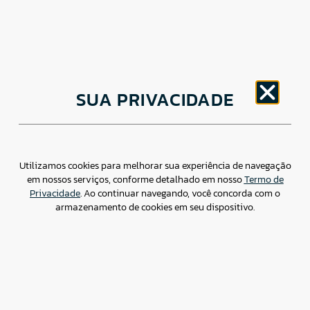
CNPJ: 30.498.377/0001-83
SUA PRIVACIDADE
o
Av. Brigadeiro Faria Lima, 1779 – 5
Andar Jardim
Paulistano, São Paulo/ SP – CEP: 01452-914
(11) 3799-4796 / contato@csdbr.com
Assessoria de imprensa: imprensa@csdbr.com
Utilizamos cookies para melhorar sua experiência de navegação
em nossos serviços, conforme detalhado em nosso
Termo de
Privacidade
. Ao continuar navegando, você concorda com o
armazenamento de cookies em seu dispositivo.
Termo de Privacidade
Canal de Denúncias