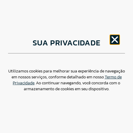
CNPJ: 30.498.377/0001-83
SUA PRIVACIDADE
o
Av. Brigadeiro Faria Lima, 1779 – 5
Andar Jardim
Paulistano, São Paulo/ SP – CEP: 01452-914
(11) 3799-4796 / contato@csdbr.com
Assessoria de imprensa: imprensa@csdbr.com
Utilizamos cookies para melhorar sua experiência de navegação
em nossos serviços, conforme detalhado em nosso
Termo de
Privacidade
. Ao continuar navegando, você concorda com o
armazenamento de cookies em seu dispositivo.
Termo de Privacidade
Canal de Denúncias