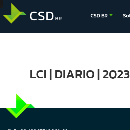
CSD BR
So
LCI | DIARIO | 202