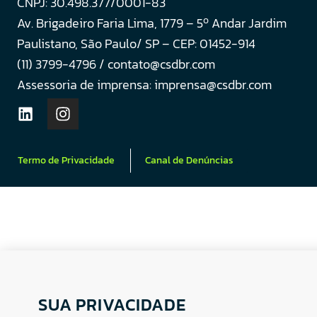
CNPJ: 30.498.377/0001-83
o
Av. Brigadeiro Faria Lima, 1779 – 5
Andar Jardim
Paulistano, São Paulo/ SP – CEP: 01452-914
(11) 3799-4796 / contato@csdbr.com
Assessoria de imprensa: imprensa@csdbr.com
Termo de Privacidade
Canal de Denúncias
SUA PRIVACIDADE