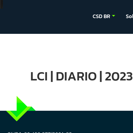
CSD BR
So
LCI | DIARIO | 20