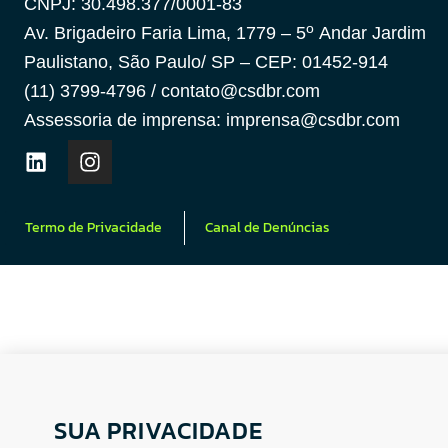
CNPJ: 30.498.377/0001-83
o
Av. Brigadeiro Faria Lima, 1779 – 5
Andar Jardim
Paulistano, São Paulo/ SP – CEP: 01452-914
(11) 3799-4796 / contato@csdbr.com
Assessoria de imprensa: imprensa@csdbr.com
Termo de Privacidade
Canal de Denúncias
SUA PRIVACIDADE