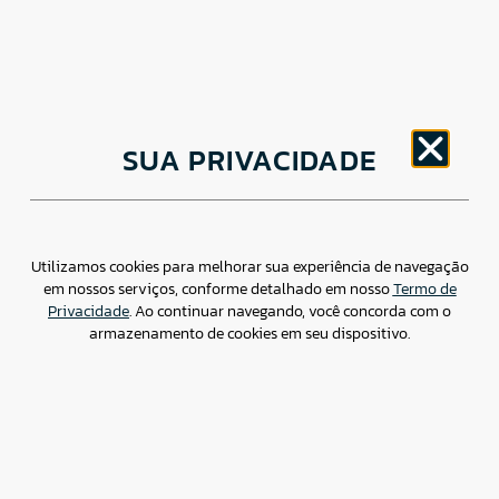
CNPJ: 30.498.377/0001-83
SUA PRIVACIDADE
o
Av. Brigadeiro Faria Lima, 1779 – 5
Andar Jardim
Paulistano, São Paulo/ SP – CEP: 01452-914
(11) 3799-4796 / contato@csdbr.com
Assessoria de imprensa: imprensa@csdbr.com
Utilizamos cookies para melhorar sua experiência de navegação
em nossos serviços, conforme detalhado em nosso
Termo de
Privacidade
. Ao continuar navegando, você concorda com o
armazenamento de cookies em seu dispositivo.
Termo de Privacidade
Canal de Denúncias