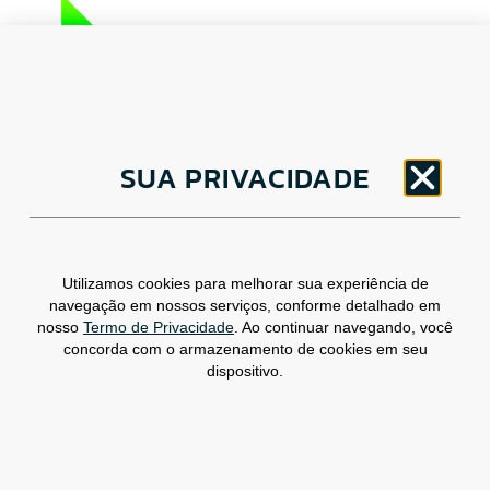
CNPJ: 30.498.377/0001-83
o
SUA PRIVACIDADE
Av. Brigadeiro Faria Lima, 1779 – 5
Andar
Jardim Paulistano, São Paulo/ SP – CEP: 01452-
914
(11) 3799-4796 / contato@csdbr.com
Utilizamos cookies para melhorar sua experiência de
Assessoria de imprensa: imprensa@csdbr.com
navegação em nossos serviços, conforme detalhado em
nosso
Termo de Privacidade
. Ao continuar navegando, você
concorda com o armazenamento de cookies em seu
dispositivo.
Termo de Privacidade
Canal de Denúncias