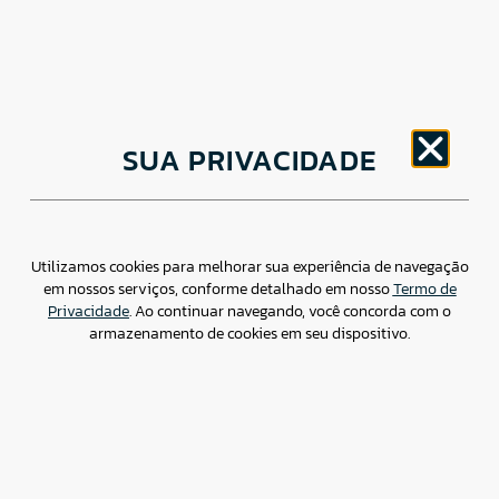
CNPJ: 30.498.377/0001-83
SUA PRIVACIDADE
o
Av. Brigadeiro Faria Lima, 1779 – 5
Andar Jardim
Paulistano, São Paulo/ SP – CEP: 01452-914
(11) 3799-4796 / contato@csdbr.com
Assessoria de imprensa: imprensa@csdbr.com
Utilizamos cookies para melhorar sua experiência de navegação
em nossos serviços, conforme detalhado em nosso
Termo de
Privacidade
. Ao continuar navegando, você concorda com o
armazenamento de cookies em seu dispositivo.
Termo de Privacidade
Canal de Denúncias