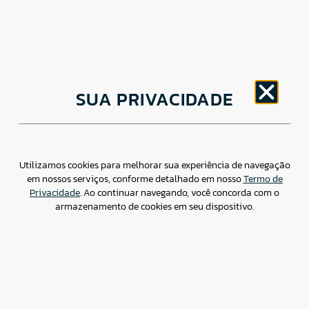
CNPJ: 30.498.377/0001-83
SUA PRIVACIDADE
o
Av. Brigadeiro Faria Lima, 1779 – 5
Andar Jardim
Paulistano, São Paulo/ SP – CEP: 01452-914
(11) 3799-4796 / contato@csdbr.com
Assessoria de imprensa: imprensa@csdbr.com
Utilizamos cookies para melhorar sua experiência de navegação
em nossos serviços, conforme detalhado em nosso
Termo de
Privacidade
. Ao continuar navegando, você concorda com o
armazenamento de cookies em seu dispositivo.
Termo de Privacidade
Canal de Denúncias