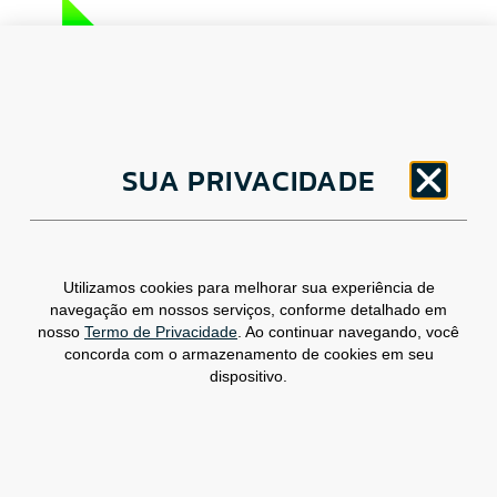
CNPJ: 30.498.377/0001-83
o
SUA PRIVACIDADE
Av. Brigadeiro Faria Lima, 1779 – 5
Andar
Jardim Paulistano, São Paulo/ SP – CEP: 01452-
914
(11) 3799-4796 / contato@csdbr.com
Utilizamos cookies para melhorar sua experiência de
Assessoria de imprensa: imprensa@csdbr.com
navegação em nossos serviços, conforme detalhado em
nosso
Termo de Privacidade
. Ao continuar navegando, você
concorda com o armazenamento de cookies em seu
dispositivo.
Termo de Privacidade
Canal de Denúncias