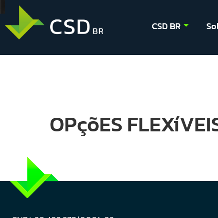
CSD BR
So
OPçõES FLEXíVEIS