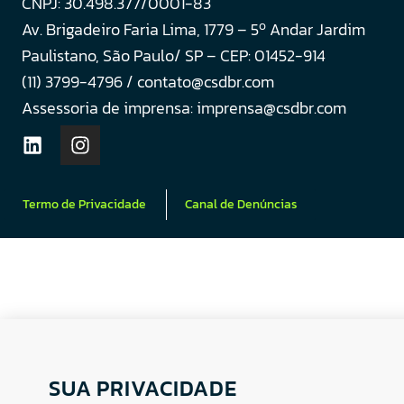
CNPJ: 30.498.377/0001-83
o
Av. Brigadeiro Faria Lima, 1779 – 5
Andar Jardim
Paulistano, São Paulo/ SP – CEP: 01452-914
(11) 3799-4796 / contato@csdbr.com
Assessoria de imprensa: imprensa@csdbr.com
Termo de Privacidade
Canal de Denúncias
SUA PRIVACIDADE