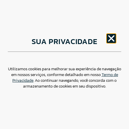
CNPJ: 30.498.377/0001-83
SUA PRIVACIDADE
o
Av. Brigadeiro Faria Lima, 1779 – 5
Andar Jardim
Paulistano, São Paulo/ SP – CEP: 01452-914
(11) 3799-4796 / contato@csdbr.com
Assessoria de imprensa: imprensa@csdbr.com
Utilizamos cookies para melhorar sua experiência de navegação
em nossos serviços, conforme detalhado em nosso
Termo de
Privacidade
. Ao continuar navegando, você concorda com o
armazenamento de cookies em seu dispositivo.
Termo de Privacidade
Canal de Denúncias