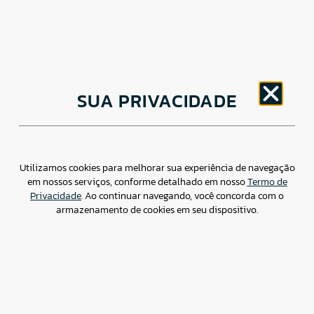
CNPJ: 30.498.377/0001-83
SUA PRIVACIDADE
o
Av. Brigadeiro Faria Lima, 1779 – 5
Andar Jardim
Paulistano, São Paulo/ SP – CEP: 01452-914
(11) 3799-4796 / contato@csdbr.com
Assessoria de imprensa: imprensa@csdbr.com
Utilizamos cookies para melhorar sua experiência de navegação
em nossos serviços, conforme detalhado em nosso
Termo de
Privacidade
. Ao continuar navegando, você concorda com o
armazenamento de cookies em seu dispositivo.
Termo de Privacidade
Canal de Denúncias