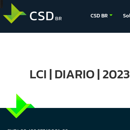
CSD BR
So
LCI | DIARIO | 202