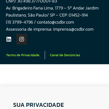
CNPJ: 30.498.377/0001-83
o
Av. Brigadeiro Faria Lima, 1779 – 5
Andar Jardim
Paulistano, São Paulo/ SP – CEP: 01452-914
(11) 3799-4796 / contato@csdbr.com
Assessoria de imprensa: imprensa@csdbr.com
Termo de Privacidade
Canal de Denúncias
SUA PRIVACIDADE