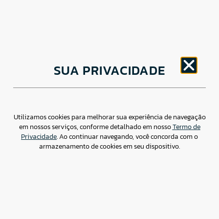
CNPJ: 30.498.377/0001-83
SUA PRIVACIDADE
o
Av. Brigadeiro Faria Lima, 1779 – 5
Andar Jardim
Paulistano, São Paulo/ SP – CEP: 01452-914
(11) 3799-4796 / contato@csdbr.com
Assessoria de imprensa: imprensa@csdbr.com
Utilizamos cookies para melhorar sua experiência de navegação
em nossos serviços, conforme detalhado em nosso
Termo de
Privacidade
. Ao continuar navegando, você concorda com o
armazenamento de cookies em seu dispositivo.
Termo de Privacidade
Canal de Denúncias