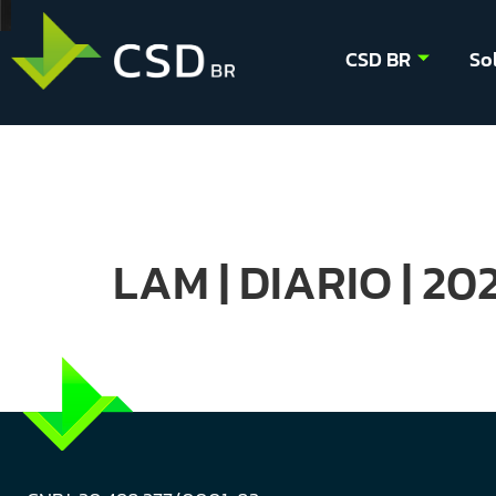
CSD BR
So
LAM | DIARIO | 20