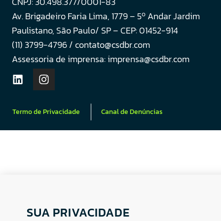
CNPJ: 30.498.377/0001-83
o
Av. Brigadeiro Faria Lima, 1779 – 5
Andar Jardim
Paulistano, São Paulo/ SP – CEP: 01452-914
(11) 3799-4796 / contato@csdbr.com
Assessoria de imprensa: imprensa@csdbr.com
Termo de Privacidade
Canal de Denúncias
SUA PRIVACIDADE