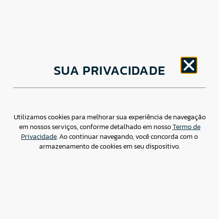
CNPJ: 30.498.377/0001-83
SUA PRIVACIDADE
o
Av. Brigadeiro Faria Lima, 1779 – 5
Andar Jardim
Paulistano, São Paulo/ SP – CEP: 01452-914
(11) 3799-4796 / contato@csdbr.com
Assessoria de imprensa: imprensa@csdbr.com
Utilizamos cookies para melhorar sua experiência de navegação
em nossos serviços, conforme detalhado em nosso
Termo de
Privacidade
. Ao continuar navegando, você concorda com o
armazenamento de cookies em seu dispositivo.
Termo de Privacidade
Canal de Denúncias